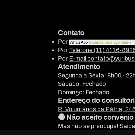
Contato
Por
WhatsApp
(Apenas para agendament
Por
Telefone (11) 4116-892
Por
E-mail contato@yuribus
Atendimento
Segunda a Sexta: 8h00 - 22
Sábado: Fechado
Domingo: Fechado
Endereço do consultóri
R. Voluntários da Pátria, 2
🔴 Não aceito convênio
Mas não se preocupe! Saib