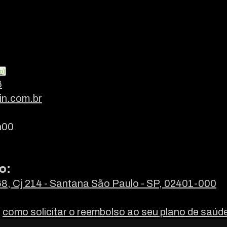
o)
6
in.com.br
h00
o:
468, Cj 214 - Santana São Paulo - SP, 02401-000
a
como solicitar o reembolso ao seu plano de saúd