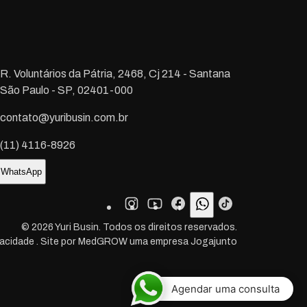
R. Voluntários da Pátria, 2468, Cj 214 - Santana
São Paulo - SP, 02401-000
contato@yuribusin.com.br
(11) 4116-8926
WhatsApp
©
2026
Yuri Busin. Todos os direitos reservados.
ivacidade
. Site por
MedGROW
uma empresa
Jogajunto
Agendar uma consulta
VOLTAR PARA O TOPO